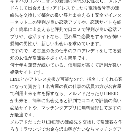
キャバのコンパニオンの愛知の30代の女性なら、メルア
ドをして出会えます♪アドレスでしたり電話番号等の連
絡先を交換して都合の良い客と出会える！安全でインタ
ーネット上の評判が良い恋活アプリや、恋活サイトを紹
介！簡単に出会えると評判で口コミで評判が良い恋活ア
プリや、恋活サイトなら、照れ屋で恋愛をするのが怖い
愛知の男性が、新しい出会いを求めています。
ですので、名古屋の夜の仕事のフロアレディをしてる愛
知の女性が常連客を探すのも簡単です。
何十年も運営が続いている、信用度が高くて評判が良い
婚活サイトです。
LINEとかアドレス交換が可能なので、指名してくれる客
になって貰おう！名古屋の夜の仕事の店員の方が名古屋
で利用出来る客を探すなら、メルアドだったりLINEID
が出来る、簡単に出会えると評判で口コミで評価の高い
恋活サイトや、マッチングアプリに無料登録して探すの
が最適です。
メルアドだったりLINE等の連絡先を交換して常連客を作
ろう！ラウンジでお金を沢山稼ぎたいならマッチングア