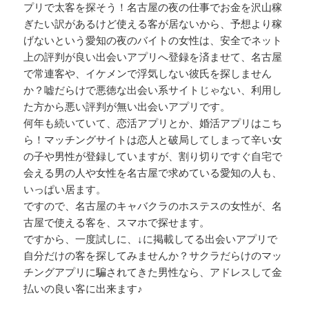
プリで太客を探そう！名古屋の夜の仕事でお金を沢山稼
ぎたい訳があるけど使える客が居ないから、予想より稼
げないという愛知の夜のバイトの女性は、安全でネット
上の評判が良い出会いアプリへ登録を済ませて、名古屋
で常連客や、イケメンで浮気しない彼氏を探しません
か？嘘だらけで悪徳な出会い系サイトじゃない、利用し
た方から悪い評判が無い出会いアプリです。
何年も続いていて、恋活アプリとか、婚活アプリはこち
ら！マッチングサイトは恋人と破局してしまって辛い女
の子や男性が登録していますが、割り切りですぐ自宅で
会える男の人や女性を名古屋で求めている愛知の人も、
いっぱい居ます。
ですので、名古屋のキャバクラのホステスの女性が、名
古屋で使える客を、スマホで探せます。
ですから、一度試しに、↓に掲載してる出会いアプリで
自分だけの客を探してみませんか？サクラだらけのマッ
チングアプリに騙されてきた男性なら、アドレスして金
払いの良い客に出来ます♪