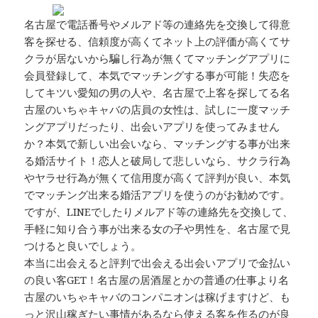
名古屋で電話番号やメルアド等の連絡先を交換して得意
客を探せる、信頼度が高くてネット上の評価が高くてサ
クラが居ないから騙し行為が無くてマッチングアプリに
会員登録して、本気でマッチングする事が可能！失恋を
してキツい愛知の男の人や、名古屋で上客を探してる名
古屋のいちゃキャバの店員の女性は、試しに一度マッチ
ングアプリだったり、出会いアプリを使ってみません
か？本気で新しい出会いなら、マッチングする事が出来
る婚活サイト！恋人と破局して悲しいなら、サクラ行為
やヤラせ行為が無くて信用度が高くて評判が良い、本気
でマッチング出来る婚活アプリを使うのがお勧めです。
ですが、LINEでしたりメルアド等の連絡先を交換して、
手軽に知り合う事が出来る女の子や男性を、名古屋で見
つけると良いでしょう。
本当に出会えると評判で出会える出会いアプリで金払い
の良い客GET！名古屋の居酒屋とかの普通の仕事より名
古屋のいちゃキャバのコンパニオンは稼げますけど、も
っと沢山稼ぎたい事情があるなら使える客を作るのが良